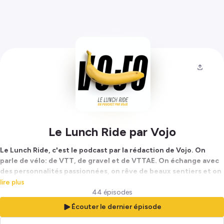
Le Lunch Ride par Vojo
Le Lunch Ride, c'est le podcast par la rédaction de Vojo. On
parle de vélo: de VTT, de gravel et de VTTAE. On échange avec
des personnalités passionnées, on rêve de beaux sentiers et on
parle de nos machines aussi parfois.
lire plus
44 épisodes
Hébergé par Ausha. Visitez
ausha.co/politique-de-confidentialite
Écouter le dernier épisode
pour plus d'informations.