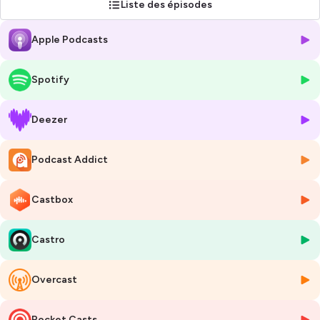
Liste des épisodes
Apple Podcasts
Spotify
Deezer
Podcast Addict
Castbox
Castro
Overcast
Pocket Casts