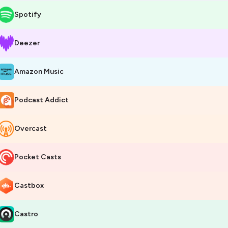
Spotify
Deezer
Amazon Music
Podcast Addict
Overcast
Pocket Casts
Castbox
Castro