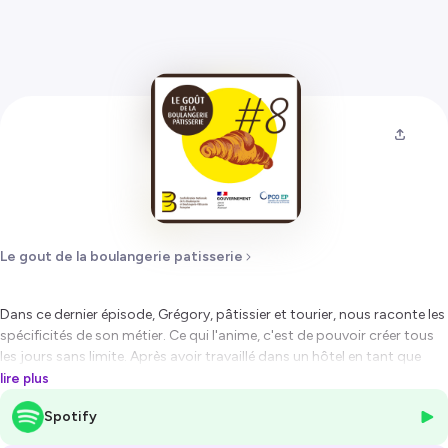
Le gout de la boulangerie patisserie
Dans ce dernier épisode, Grégory, pâtissier et tourier, nous raconte les
spécificités de son métier. Ce qui l'anime, c'est de pouvoir créer tous
les jours sans limite. Après avoir travaillé dans un hôtel en tant que
pâtissier, pour un traiteur, et même aux États-Unis, il est aujourd'hui à
lire plus
la tête de sa propre boulangerie, « La cerise sur le gâteau » à Toulon.
Spotify