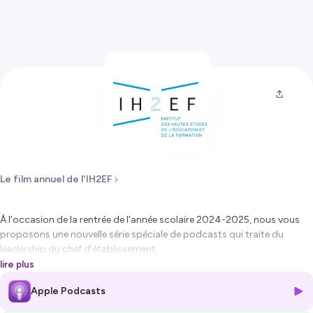
Le film annuel de l'IH2EF
À l’occasion de la rentrée de l’année scolaire 2024-2025, nous vous
proposons une nouvelle série spéciale de podcasts qui traite du
leadership du chef d’établissement.
Quatre invités nous accompagnent tout au long de cinq épisodes qui
lire plus
permettent de mieux situer ce concept dans notre paysage
Apple Podcasts
institutionnel et votre quotidien professionnel pour une meilleure
compréhension des enjeux liés à l’exercice de son leadership :