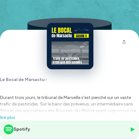
Le Bocal de Marsactu
Durant trois jours, le tribunal de Marseille s'est penché sur un vaste
trafic de pesticides. Sur le banc des prévenus, un intermédiaire sans
filtre et des agriculteurs des Bouches-du-Rhône ayant pignon sur rue,
dont les salades, tomates ou encore melons sont distribués dans des
lire plus
grandes surfaces. Les enquêteurs ont pourtant retrouvé dans leurs
Spotify
exploitations des centaines de litres de produits en provenance
d'Espagne qui ne bénéficient pas d'autorisation en France, voire en