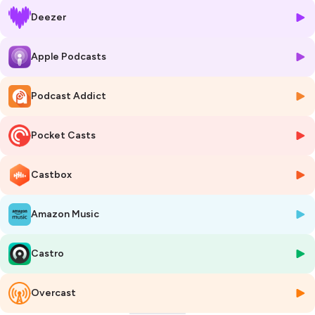
Europe. Dans ce nouvel épisode du Bocal de Marsactu, Violette
Deezer
Artaud, qui a suivi ce procès, revient au micro de Clara Martot Bacry
sur cette affaire dans laquelle le parquet a requis, pour certains mis en
cause, de la prison ferme.
Apple Podcasts
S'abonner à la newsletter du Bocal
Podcast Addict
Faire un don à Marsactu
S'abonner à Marsactu
Habillage sonore :
Ici Thomas
Pocket Casts
Visuel :
Check Ça !
Hébergé par Ausha. Visitez
ausha.co/politique-de-confidentialite
Castbox
pour plus d'informations.
Amazon Music
Castro
Overcast