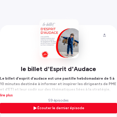
le billet d'Esprit d'Audace
Le billet d’esprit d’audace est une pastille hebdomadaire de 5 à
10 minutes destinée à informer et inspirer les dirigeants de PME
et d’ETI et leur codir sur des thématiques liées à la stratégie,
l’innovation, des tactiques d’exécution, la croissance externe,
lire plus
le digital, l’histoire de l’entrepreneuriat, etc.
59 épisodes
Écouter le dernier épisode
Chaque semaine nous traitons sur format court un sujet qui sera
préparé soit avec les équipes de MomentUp, soit avec des spécialistes