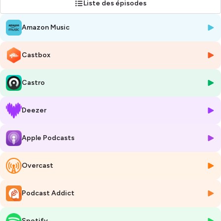
Liste des épisodes
de notre écosystème (avocats, experts, PME innovantes, fournisseurs
de technologies, etc.).
Amazon Music
MomentUp, qui édite Esprit d’audace, est le premier
accélérateur de PME et d’ETI
; nous accompagnons les dirigeants
Castbox
et leurs équipes dans l’identification et l’exécution de leurs options de
croissance ; en d’autre terme nous commençons par la stratégie en
répondant à la question : Quelle relais de croissance pour mon
Castro
entreprise ? Puis nous accompagnons le dirigeant et ses équipes dans
le déploiement de l’entreprise sur les relais de croissance priorisés que
Deezer
ce soit sur des thématiques de croissance organique que nous
abordons sous l’angle du digital, de l'innovation et du marketing, que
ce soit sur les thématiques de par croissance externe, ou que ce soit
Apple Podcasts
sur les thématiques de la croissance collaborative, c’est-à-dire que
parfois il est plus pertinent d‘explorer un nouveau terrain de jeu à
plusieurs et une co entreprise entre acteurs complémentaires ou aux
Overcast
enjeux convergeants est la meilleure tactique donc, tel un startup
studio collaboratif, nous cocréons et opérons ces co entreprises ou
Podcast Addict
joint-ventures.
Hébergé par Ausha. Visitez
ausha.co/politique-de-confidentialite
Spotify