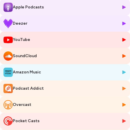
Apple Podcasts
Lait’Change
, le podcast qui vous emmène à la rencontre de celles et
ceux qui font vivre la filière laitière et fromagère française.
Animé par
Romain Le Gal
, Meilleur Ouvrier de France Fromager 2023,
Deezer
chaque épisode vous plonge dans les coulisses du lait et du fromage :
producteurs, fromagers, affineurs, coopératives…
YouTube
Découvrez les savoir-faire, les terroirs et les enjeux de l'agriculture sur
le plan économiques et environnementales.
SoundCloud
👉
Abonnez-vous
et rejoignez nos réseaux sociaux pour vivre les
coulisses en image de notre podcast !
Facebook
-
Instagram
-
TikTok
-
Linkedin
Amazon Music
Hébergé par Ausha. Visitez
ausha.co/politique-de-confidentialite
Podcast Addict
pour plus d'informations.
Overcast
Pocket Casts