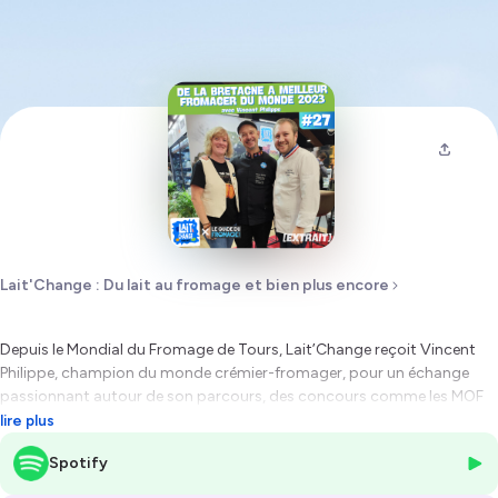
Lait'Change : Du lait au fromage et bien plus encore
Depuis le Mondial du Fromage de Tours,
Lait’Change
reçoit Vincent
Philippe, champion du monde crémier-fromager, pour un échange
passionnant autour de son parcours, des concours comme les MOF
et la Coupe de France, et de son métier entre affinage, transmission et
lire plus
exigence. Un épisode immersif au cœur de la gastronomie française et
Spotify
de l’univers du fromage, idéal pour les passionnés comme les
professionnels.