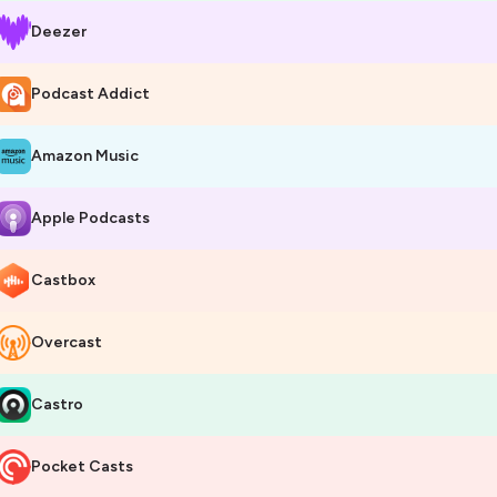
Deezer
Podcast Addict
Amazon Music
Apple Podcasts
Castbox
Overcast
Castro
Pocket Casts