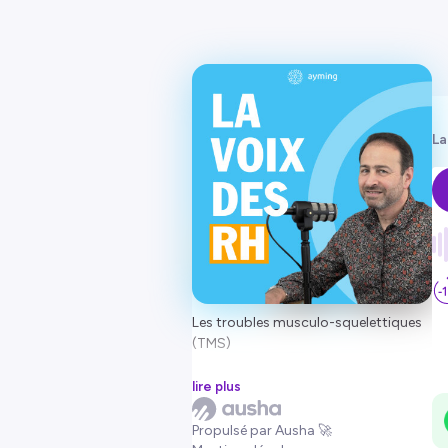
La
Les troubles musculo-squelettiques
(TMS)
Se repérer dans l'épisode
lire plus
Présentation du format de cet
Propulsé par Ausha 🚀