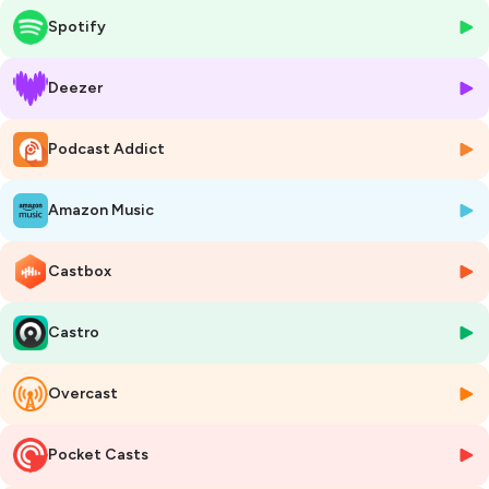
Spotify
Parce qu’il est important de comprendre comment son corps
fonctionne et de savoir ce que l’on met dans son assiette je vous
donne toutes les informations nécessaires à une bonne prise de
Deezer
décision et vous explique tout ce qu’il y a à savoir pour que votre vie
soit aussi équilibrée que votre assiette
Podcast Addict
Pensez à vous abonner au podcast, pour ne louper aucun épisode
Amazon Music
Les études sur le microbiote ne cessent de fleurir et de
confirmer qu’un lien étroit existe entre les intestins, notre
microbiote et de nombreuses maladies chroniques comme
Castbox
notamment l’obésité. Je vous expliquais déjà cela dans l’épisode
10 du podcast dédié au microbiote que je vous invite à aller
Castro
écouter.
Mais aujourd’hui je vous éclaire un peu plus sur une bactérie
présente naturellement dans notre flore intestinale et qui
Overcast
pourrait bien être responsable de nombreux de nos maux
Si vous souhaitez avoir plus de conseils vous pouvez aller sur mon
Pocket Casts
site :
lanutritionpourtous.fr
ou me retrouver sur i nstagram avec le