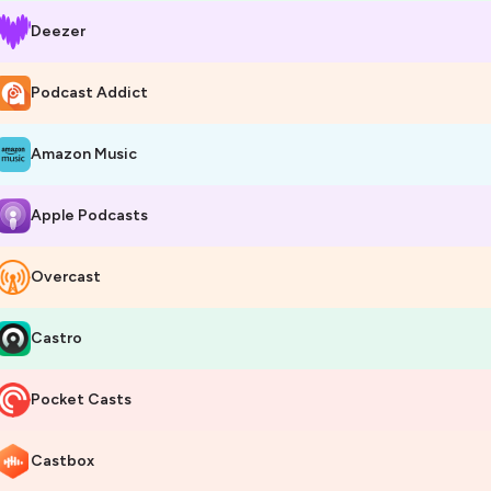
Deezer
Podcast Addict
Amazon Music
Apple Podcasts
Overcast
Castro
Pocket Casts
Castbox