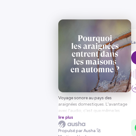
La
Voyage sonore au pays des
araignées domestiques. L'avantage
avec l'audio, c'est que même les
phobiques des araignées pourront en
lire plus
apprendre davantage sur elles, sans
bondir au plafond.
Propulsé par Ausha 🚀