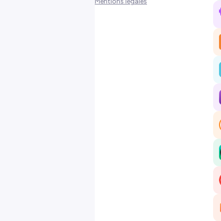
Mentions légales
En effet, c'est vrai que ces petites
bêtes font souvent peur. Pourtant ce
sont des animaux fascinants, très
utiles et moins dangereux qu'on ne le
croit.
C'est d'ailleurs la période idéale pour
aller à leur rencontre. Car en automne
les araignées sont réputées pour
entrer dans les maisons.
Alors est-ce que c’est vrai est-ce que
c’est faux ? Et si oui pourquoi est-ce
qu’elle entrent chez nous ? C’est ce
que nous allons voir aujourd’hui.
Bienvenu.es dans le
8ème épisode
de la
saison 2
du podcast La vie
partout, je vous souhaite une bonne
écoute.