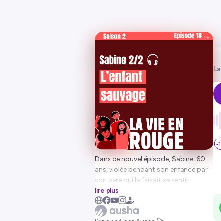
La
Dans ce nouvel épisode, Sabine, 60
ans, violée pendant son enfance par
son père qui la faisait se sentir
prostituée en lui donnant à chaque
lire plus
fois une pièce de 5 francs, raconte les
conséquences sur son enfance et sa