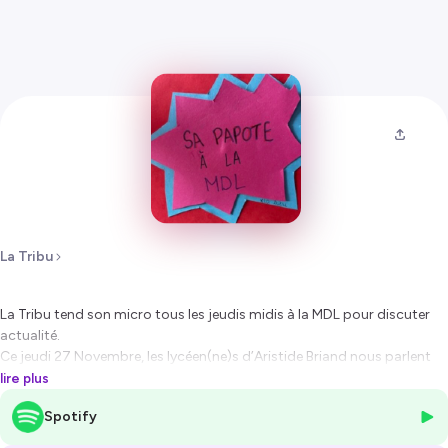
La Tribu
La Tribu tend son micro tous les jeudis midis à la MDL pour discuter
actualité.
Ce jeudi 27 Novembre, les lycéen(ne)s d’Aristide Briand nous parlent
du TGV qui a percuté la botte de foin, de la situation économique de
lire plus
la France...
Spotify
Radio La Tribu, Saint-Nazaire
www.latriburadio.com