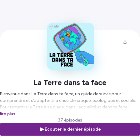
La Terre dans ta face
Bienvenue dans
La Terre dans ta face
, un guide de survie pour
comprendre et s’adapter à la crise climatique, écologique et sociale.
Pour remettre la Terre à sa place, dans l’actualité et dans ta face !
lire plus
Un podcast d'Alvéole Média, écrit et présenté par Kenza Benrhamous
37 épisodes
Écouter le dernier épisode
Hébergé par Ausha. Visitez
ausha.co/politique-de-confidentialite
pour plus d'informations.