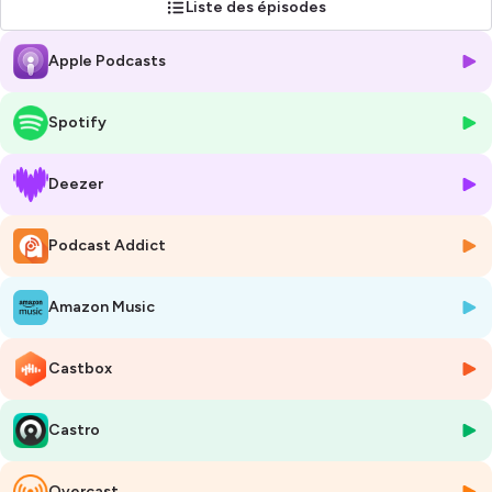
Liste des épisodes
Apple Podcasts
Spotify
Deezer
Podcast Addict
Amazon Music
Castbox
Castro
Overcast