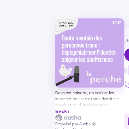
La
Dans cet épisode, on explore les
intersections entre transidentité et
psychiatrie : d’une logique de
pathologisation vers celle de
lire plus
l’autodétermination. Au fil des récits
et des éclairages de terrain, un
Propulsé par Ausha 🚀