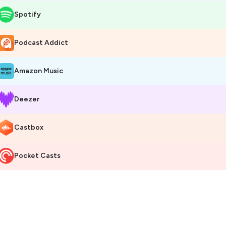
Spotify
Podcast Addict
Amazon Music
Deezer
Castbox
Pocket Casts