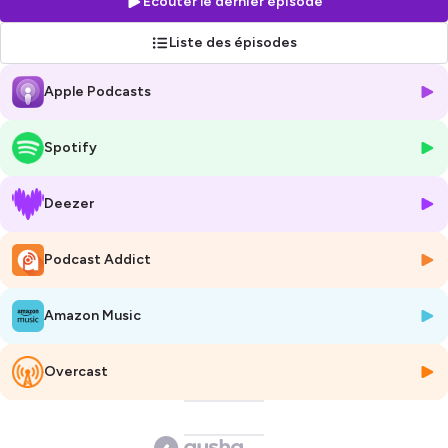
Écouter le dernier épisode
Une Histoire de souffrance, d’enfermement, mais aussi et surtout
d'une profonde humanité.
Liste des épisodes
Hébergé par Ausha. Visitez
ausha.co/politique-de-confidentialite
Apple Podcasts
pour plus d'informations.
Spotify
Deezer
Podcast Addict
Amazon Music
Overcast