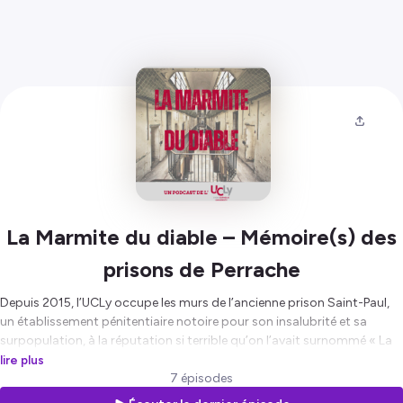
La Marmite du diable – Mémoire(s) des
prisons de Perrache
Depuis 2015, l’UCLy occupe les murs de l’ancienne prison Saint-Paul,
un établissement pénitentiaire notoire pour son insalubrité et sa
surpopulation, à la réputation si terrible qu’on l’avait surnommé « La
Marmite du Diable ». Dans ce podcast, nous avons voulu animer la
lire plus
mémoire de ces murs aux côtés de nos invités, qu’ils soient anciens
7 épisodes
détenus et surveillants, mais aussi historiens, philosophes ou artistes…