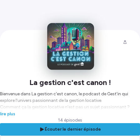
La gestion c'est canon !
Bienvenue dans La gestion c'est canon, le podcast de Gest’in qui
explore l'univers passionnant de la gestion locative.
Comment ça la gestion locative n’est pas un sujet passionnant ?
Nous allons vous prouver le contraire ! Tous les quinze jours, plongez
lire plus
dans des échanges captivants, et découvrez des histoires inspirantes.
14 épisodes
Écouter le dernier épisode
Gest’in est une nourrice en gestion locative, alors forcément notre
équipe connaît bien son sujet. Retrouvez dans chaque numéro, AGLAE