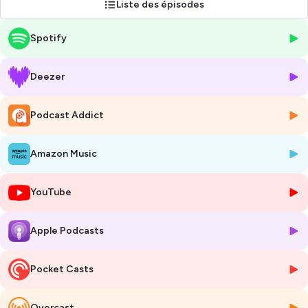
Liste des épisodes
notre fidèle mascotte pour des discussions animées, des conseils
pratiques et des moments où la gestion devient tout simplement
Spotify
"canon".
Restez connectés 🐝
Deezer
🚀gest-in.fr
Hébergé par Ausha. Visitez
ausha.co/politique-de-confidentialite
Podcast Addict
pour plus d'informations.
Amazon Music
YouTube
Apple Podcasts
Pocket Casts
Overcast