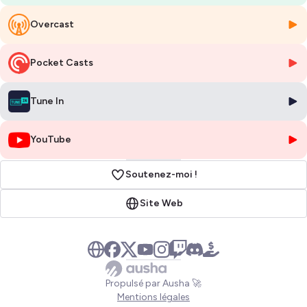
Hébergé par Ausha. Visitez
ausha.co/politique-de-confidentialite
Overcast
pour plus d'informations.
Pocket Casts
Tune In
YouTube
Soutenez-moi !
Site Web
Propulsé par Ausha 🚀
Mentions légales