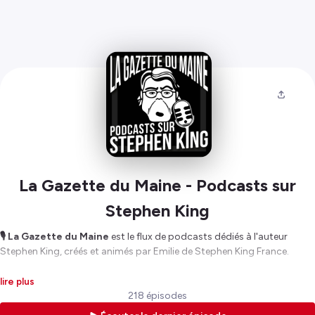
La Gazette du Maine - Podcasts sur
Stephen King
🎙 La Gazette du Maine
est le flux de podcasts dédiés à l'auteur
Stephen King, créés et animés par Emilie de Stephen King France.
Retrouvez :
lire plus
📰
La Gazette du Maine
- Le podcast francophone qui résume
218 épisodes
TOUTE l’actualité de
Stephen King
, une à deux fois par mois (selon