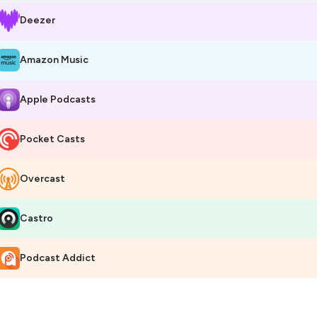
Deezer
Amazon Music
Apple Podcasts
Pocket Casts
Overcast
Castro
Podcast Addict