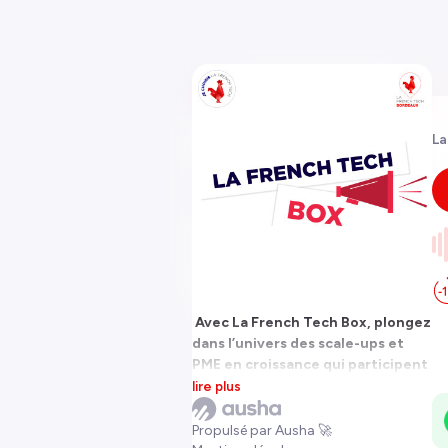
La
Avec La French Tech Box, plongez
dans l’univers des scale-ups et
PME en croissance qui participent
au programme « Je choisis La
lire plus
French Tech ». Deux fois par mois,
rencontrez une nouvelle pépite
Propulsé par Ausha 🚀