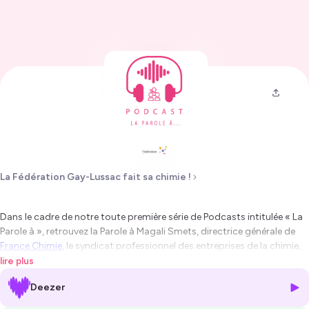
La Fédération Gay-Lussac fait sa chimie !
Dans le cadre de notre toute première série de Podcasts intitulée « La
Parole à », retrouvez la Parole à Magali Smets, directrice générale de
France Chimie
, le syndicat professionnel des entreprises de la chimie,
membre de la Fédération Gay-Lussac.
lire plus
Deezer
Un discours très riche, des réponses pertinentes qui place le secteur
de la chimie comme étant un secteur d’avenir qui répond aux grands