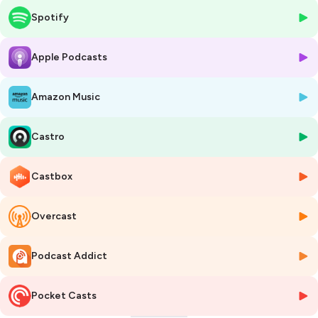
défis de notre société pour un monde plus durable.
Spotify
« La Parole à » c’est un cycle de podcasts de la Fédération Gay-Lussac
autour de la chimie, de ses métiers, de ses filières de formation. Des
Apple Podcasts
podcasts qui vous feront découvrir la richesse, la variété des acteurs
de ce qui font ce secteur. Des podcasts qui vous emmèneront aussi
Amazon Music
au cœur de cet univers, de la science exaltante et de ses applications
dans notre vie de tous les jours.
Castro
Hébergé par Ausha. Visitez
ausha.co/politique-de-confidentialite
pour plus d'informations.
Castbox
Overcast
Podcast Addict
Pocket Casts