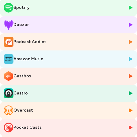
décidé de vous faire un épisode Hors Série pour faire un petit retour
Spotify
sur cette aventure démarrée début 2020.
Entre le bonheur des rencontres, les amitiés nouées et les petites
galères traversées, je vous en dis un peu plus sur mon quotidien et sur
Deezer
le futur de La Cravate !
Bonne écoute !
Podcast Addict
-----------------------------
💥La Cravate est un podcast totalement indépendant ! Pour
nous soutenir, vous pouvez adhérer au
Club La Cravate
.
Amazon Music
📦
Pour faire un tour dans notre boutique, c'est
par ici
!
⚠️ Si ce podcast vous plait, n’hésitez pas à le noter 5/5 sur Apple
Podcast et Spotify, à laisser un commentaire sympa et à le partager
Castbox
autour de vous
Castro
Hébergé par Ausha. Visitez
ausha.co/politique-de-confidentialite
pour plus d'informations.
Overcast
Pocket Casts