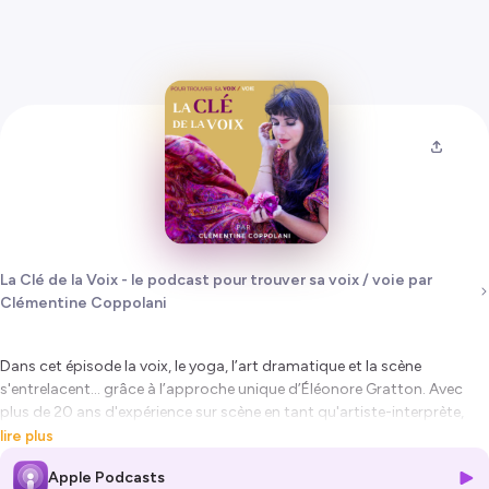
La Clé de la Voix - le podcast pour trouver sa voix / voie par
Clémentine Coppolani
Dans cet épisode la voix, le yoga, l’art dramatique et la scène
s'entrelacent… grâce à l’approche unique d’Éléonore Gratton. Avec
plus de 20 ans d'expérience sur scène en tant qu'artiste-interprète,
explorant un vaste répertoire de théâtre et de chant, Éléonore a en
lire plus
parallèle développé une carrière de pédagogue.
Apple Podcasts