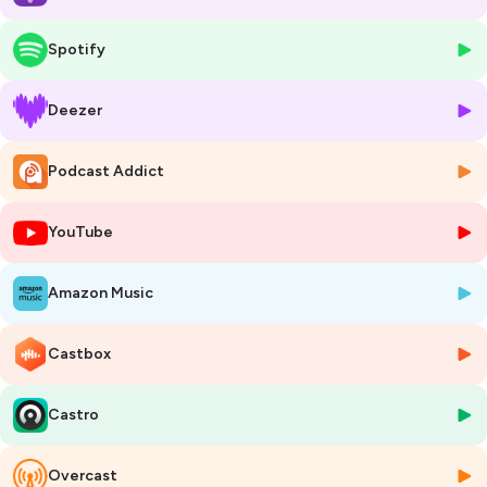
Diplômée en Art dramatique, elle a également étudié à l'École Normale
de Musique de Paris, où elle a obtenu un Diplôme en Enseignement et
Spotify
Exécution de Chant Classique, et au Pôle Supérieur Art Lyrique et
Improvisation libre du Conservatoire de Paris. Éléonore est certifiée en
Jazz Vocal à la Bill Evans Academy auprès de Sarah Lazarus.
Deezer
C’est grâce au chant qu'elle a commencé un voyage dans le monde
Podcast Addict
du yoga, se formant à l'Institut Français de Yoga. Depuis, elle n'a cessé
de poursuivre son apprentissage, obtenant notamment un Diplôme
Universitaire en Pensées et Spiritualités d'Asie à l'ICP Paris. En
YouTube
transmettant en cours collectif et individuel mais aussi en formant les
futurs professeurs de yoga et en collaborant avec diverses
institutions telles que le magazine
Esprit Yoga
et avec son propre
Amazon Music
podcast
Yoga à la Une
.
Castbox
Sa formation en prise de parole en public à NDA Paris complète son
parcours diversifié, lui permettant d'offrir une approche transversale
et complète dans ses coachings à différents publics. Elle concentre
Castro
ses accompagnements sur le concept de Présence, aidant les
individus à développer cette qualité, en harmonisant le corps, la
respiration et l’esprit, afin de renforcer leur posture, ancrage et
Overcast