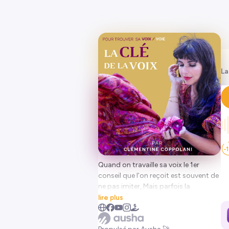
La
Quand on travaille sa voix le 1er
conseil que l’on reçoit est souvent de
ne pas imiter, Mais parfois la
reproduction est un terrain de jeu
lire plus
voir même une performance !
Tout juste sorti du cours Florent,