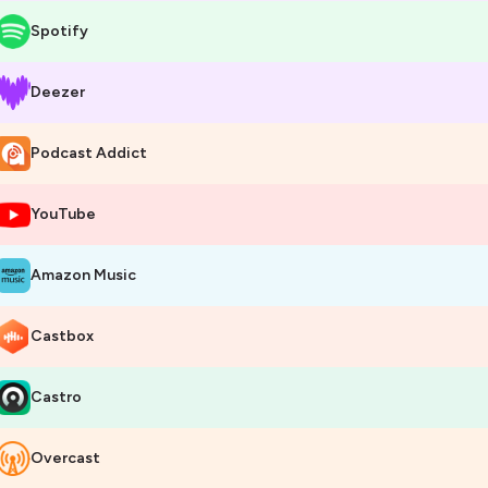
Spotify
Deezer
Podcast Addict
YouTube
Amazon Music
Castbox
Castro
Overcast