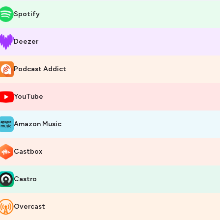
Spotify
Deezer
Podcast Addict
YouTube
Amazon Music
Castbox
Castro
Overcast