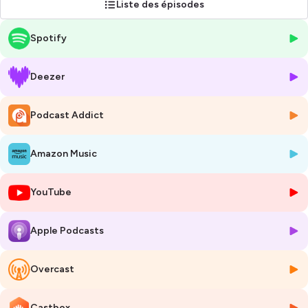
Liste des épisodes
accompagne et soutient.
Les bénéficiaires des actions sont aussi régulièrement invités à
Spotify
participer au podcast.
🚌
En immersion
Nous nous déplaçons dans les structures d'accueil de nos partenaires
Deezer
et recueillons leur
experience de terrain
. En mode reportage ou en
mode studio, nous captons l'ambiance sonore du lieu et restituons
leurs voix pour des témoignages en prise directe avec la réalité.
Podcast Addict
✳️
Un rendez-vous unique !
C'est un
rendez-vous
que nous vous invitons à partager à chaque
Amazon Music
nouvel épisode : retrouvez des interviews avec des responsables de
projets d'envergure pour des
témoignages concrets, riches et
précis sur des sujets avec un fort enjeu de société.
YouTube
Bonne découverte !
Hébergé par Ausha. Visitez
ausha.co/politique-de-confidentialite
Apple Podcasts
pour plus d'informations.
Overcast
Castbox