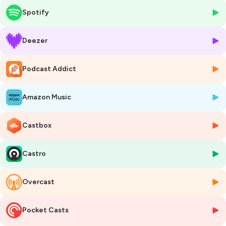
découvrir.
Spotify
La sensibilité, le regard affuté, la douceur et la joie qui émanent des
créations de Sophie m'ont donné envie de la rencontrer et de partir
Deezer
avec elle à la découverte de son parcours et de son métier, celui de
designer culinaire et du studio créatif gastronomique qu'elle a créé
Podcast Addict
avec Coquillette. Outre la vision de Sophie qui a eu beaucoup d'écho
chez moi, j'ai retrouvé une thématique qui m'est chère, celle de
l'expérience client. Qu'est-ce qui nous fait revenir dans un restaurant,
Amazon Music
un bar ou encore un hôtel : c'est, sans aucun doute, ce que nous y
avons vécu. Au delà du contenu de l'assiette, ces émotions que nous
avons ressenties, ce soin apporté à l'accueil, au service, à la vaisselle, la
Castbox
façon dont parfois on peut être pris à contrepied et vivre totalement
autre chose que ce à quoi nous nous attendions, c'est ce qui nous
Castro
donne envie de pousser à nouveau la porte de ces lieux.
C'est entre autre de ces sujets dont nous avons parlé, sans laisser de
Overcast
côté, l'intensité du métier d'entrepreneur, le temps parfois long et
parfois qui semble manquer, les projets qui arrivent comme des
tornades et bouleversent tout. Tel le merveilleux Carnet d'Inspirations
Pocket Casts
Culinaire créé par Sophie pour la région Hauts de France, La Chambre