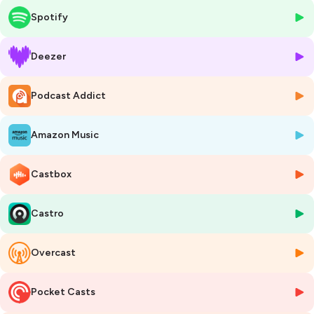
Stéphanie Lamarche Palmier, Directrice de l'Agence Régionale de la
Spotify
Fondation Abbé Pierre. J'ai passé un peu plus d'une heure avec
Stéphanie et j'ai rencontré une personne entière, qui a
progressivement mis en accord ses convictions et son activité
Deezer
professionnelle. Dans notre échange, elle nous rappelle aussi les
missions de la Fondation Abbé Pierre dont l'interpellation des
Podcast Addict
pouvoirs publics sur le mal logement est le socle. Nous avons auss
parlé de l'engagement au quotidien, de la gestion d'un emploi du
temps rempli où la représentation tient une place importante.
Amazon Music
J'espère que comme moi, vous passerez un bon moment en
compagnie de Stéphanie.
****************************************************************
Castbox
*******************************************
Recommandation de l'épisodes :
Castro
L'étranger d'Albert Camus
Roubaix, une lumière, film d'Arnaud Desplechin, en salle depuis le 21
août
Overcast
****************************************************************
*******************************************
Si vous souhaitez me contacter pour me proposer des invités ou
Pocket Casts
échanger sur le podcast, n'hésitez pas à m'envoyer un mail à