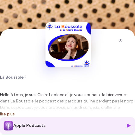
La Boussole
Hello à tous, je suis Claire Laplace et je vous souhaite la bienvenue
dans La Boussole, le podcast des parcours qui ne perdent pas le nord.
Dans ce podcast je vous propose, un lundi sur deux, d'aller à la
rencontre de talents et de personnalités du nord de la France. Je suis
lire plus
persuadée que le succès se construit partout et c'est cette conviction
Apple Podcasts
que je souhaite partager avec vous.
Dans ce deuxième épisode, je vous emmène à la rencontre de