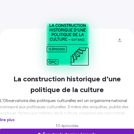
La construction historique d'une
politique de la culture
L'Observatoire des politiques culturelles est un organisme national
consacré aux politiques culturelles. Il mène des enquêtes, publie des
analyses, forme aux métiers de la culture, organise des rencontres
publiques et anime des coopérations territoriales.
lire plus
10 épisodes
Hébergé par Ausha. Visitez
ausha.co/politique-de-confidentialite