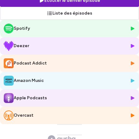
Écouter le dernier épisode
pour plus d'informations.
Liste des épisodes
Spotify
Deezer
Podcast Addict
Amazon Music
Apple Podcasts
Overcast