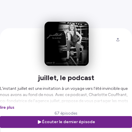
juillet, le podcast
L'instant juillet est une invitation à un voyage vers l'été invincible que
nous avons au fond de nous. Avec ce podcast, Charlotte Couffrant,
co-fondatrice de l'agence juillet, propose de vous partager les mots
et les pensées qui la construisent, et de vous présenter les personnes
lire plus
qui ont inspiré et inspirent chaque jour l'esprit juillet.
67 épisodes
Écouter le dernier épisode
Hébergé par Ausha. Visitez
ausha.co/politique-de-confidentialite
pour plus d'informations.