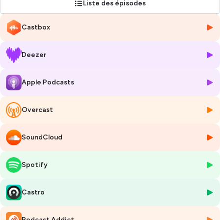
Liste des épisodes
Castbox
Deezer
Apple Podcasts
Overcast
SoundCloud
Spotify
Castro
Podcast Addict