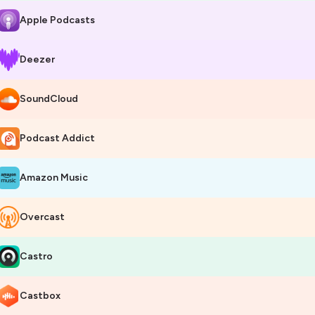
Apple Podcasts
Deezer
SoundCloud
Podcast Addict
Amazon Music
Overcast
Castro
Castbox