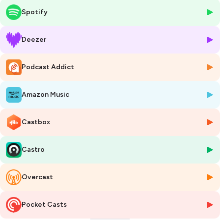
Ukraine ? La réponse avec Patrick Artus.
Spotify
Hébergé par Ausha. Visitez
ausha.co/politique-de-confidentialite
pour plus d'informations.
Deezer
Podcast Addict
Amazon Music
Castbox
Castro
Overcast
Pocket Casts