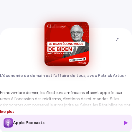
L’économie de demain est l’affaire de tous, avec Patrick Artus
En novembre dernier, les électeurs américains étaient appelés aux
urnes à l’occasion des midterms, élections de mi-mandat. Si les
démocrates ont conservé leur majorité au Sénat, les Républicains ont
conquis la Chambre des représentants.
lire plus
La faute aux Bidenomics ? Quel premier bilan tirer de cette « économie
Apple Podcasts
à pas lents » menée par Joe Biden, dont l’objectif principal reste de
lutter contre l’inflation après une crise du Covid et face à une guerre en