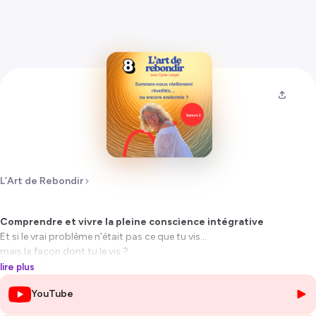
L’Art de Rebondir
Comprendre et vivre la pleine conscience intégrative
Et si le vrai problème n’était pas ce que tu vis…
mais la façon dont tu le vis ?
lire plus
Dans cet épisode de
L’Art de rebondir
, je ne t’explique pas la pleine
YouTube
conscience comme un concept théorique de plus.
Je t’invite à
la reconnaître en toi
, telle qu’elle se vit réellement, ici et