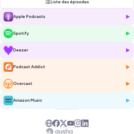
Liste des épisodes
analyses et leurs clés pour mieux comprendre et mieux vivre l’actualité.
Apple Podcasts
➡️ Un rendez-vous hebdomadaire qui mêle
réflexion, décryptage et
bien-être
, pour replacer l’actualité… en tête.
Spotify
Hébergé par Ausha. Visitez
ausha.co/politique-de-confidentialite
pour plus d'informations.
Deezer
Podcast Addict
Overcast
Amazon Music