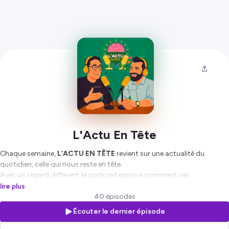
L'Actu En Tête
Chaque semaine,
L’ACTU EN TÊTE
revient sur une actualité du
quotidien, celle qui nous reste en tête.
Avec un regard différent, le podcast explore comment ces
événements influencent nos vies, nos émotions et notre santé
lire plus
mentale.
40 épisodes
Écouter le dernier épisode
Au fil des épisodes,
Didier Meillerand
(journaliste & fondateur du
Psychodon) et
Fabrice Pastor
(neuropsychologue) partagent leurs