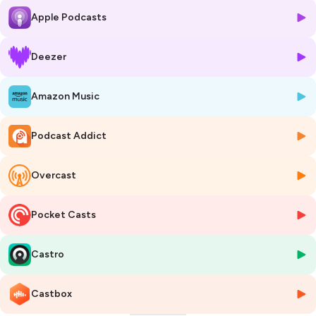
📸
Instagram de Gwen
Apple Podcasts
📸
Instagram du film
🌍
Site internet du film
Pour soutenir le podcast 👇
Deezer
❤️ Abonnez-vous sur votre plateforme d’écoute
🙊 Parlez du podcast et partagez cet épisode
Amazon Music
⭐️ Laissez une note et un commentaire sur Spotify ou Apple Podcast
Pour suivre Krisis. sur les réseaux 👇
📸
Instagram
Podcast Addict
🎥
YouTube
🎥 Chapitres :
00:00 Début de l'épisode 01:35 Qui est Gwen Pilorget ? 07:07 À quoi
Overcast
ressemblait Gwen enfant ? 10:53 Ses premiers souvenirs de sport
15:25 Les premiers symptômes de la maladie 19:37 Qu’est-ce que la
Pocket Casts
leucémie aiguë ? 23:30 Le choc du diagnostic 25:38 Le cancer comme
projet de vie 29:01 Le risque de récidive 35:44 Ne pas se mettre la
pression 39:14 Le sport comme moyen de se reconnecter avec soi-
Castro
même 45:30 La sensation de la ligne d’arrivée 49:53 Il n'existe pas de
méthode miracle 54:11 Pourquoi faire tout ça 58:11 L’importance de
l’entourage 01:03:04 Le documentaire I Will Survive 01:08:51 Les
Castbox
projets futurs pour Gwen & I Will Survive 01:12:10 Le meilleur & Le pire