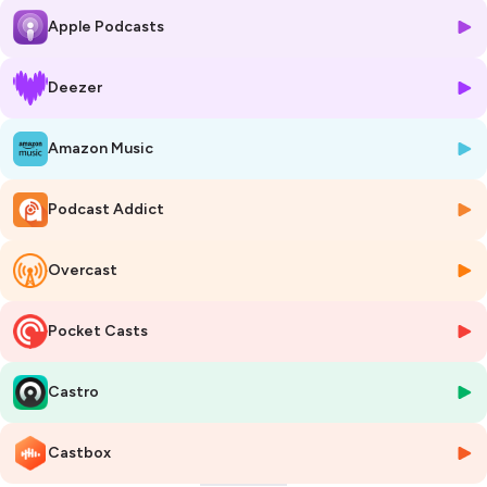
Vous pouvez retrouver Arthur ici 👇
Apple Podcasts
📸
Instagram
🌍
Site internet
Pour soutenir le podcast 👇
Deezer
❤️ Abonnez-vous sur votre plateforme d’écoute
🙊 Parlez du podcast et partagez cet épisode
Amazon Music
⭐️ Laissez 5 étoiles sur Spotify ou Apple Podcast
Pour suivre Krisis. sur les réseaux 👇
📸
Instagram
Podcast Addict
🎥
YouTube
Les anciens épisodes cités avec Arthur :
Adrien Chaouch
Overcast
Corentin Kerbiriou
Éloïse Terrec
Pocket Casts
Hébergé par Ausha. Visitez
ausha.co/politique-de-confidentialite
pour plus d'informations.
Castro
Castbox