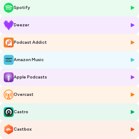
Ces interviews viennent nourrir l'histoire du futur que je suis en train
Spotify
d'écrire et que vous pourrez découvrir dans la partie fiction de ce
podcast.
Deezer
Hébergé par Ausha. Visitez
ausha.co/politique-de-confidentialite
pour plus d'informations.
Podcast Addict
Amazon Music
Apple Podcasts
Overcast
Castro
Castbox