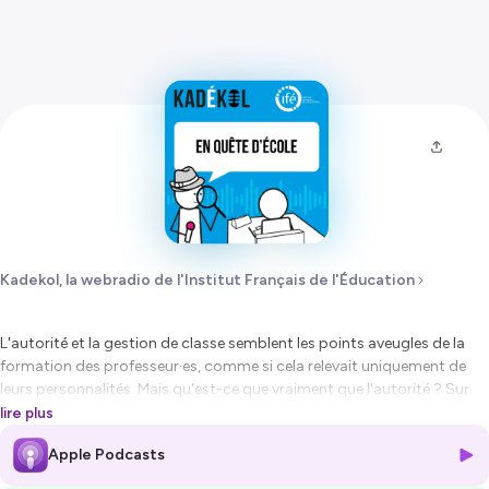
Kadekol, la webradio de l'Institut Français de l'Éducation
L'autorité et la gestion de classe semblent les points aveugles de la
formation des professeur·es, comme si cela relevait uniquement de
leurs personnalités. Mais qu'est-ce que vraiment que l'autorité ? Sur
quoi repose t-elle que l'on peut apprendre et construire dans la
lire plus
relation éducative ?
Apple Podcasts
Hébergé par Ausha. Visitez
ausha.co/politique-de-confidentialite