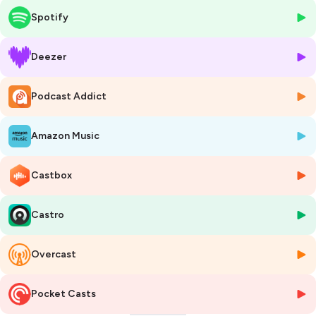
pour plus d'informations.
Spotify
Deezer
Podcast Addict
Amazon Music
Castbox
Castro
Overcast
Pocket Casts