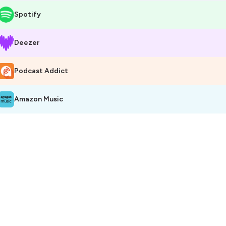
Spotify
Deezer
Podcast Addict
Amazon Music