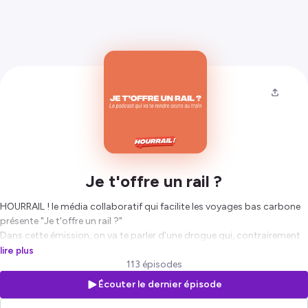
Je t'offre un rail ?
HOURRAIL ! le média collaboratif qui facilite les voyages bas carbone
présente "Je t'offre un rail ?"
Dans cette émission, on va te parler d’une drogue qui, contrairement
aux autres, n’est ni mauvaise pour la santé ou pour l’environnement
lire plus
puisque chaque semaine, on recevra un ou une invitée qui viendra nous
113 épisodes
parler de son addiction au voyage en train.
Écouter le dernier épisode
Pour retrouver tous nos itinéraires sans avion et sans voiture, RDV sur
www.hourrail.voyage/