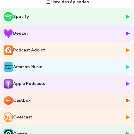
Liste des épisodes
Hébergé par Ausha. Visitez
ausha.co/politique-de-confidentialite
Spotify
pour plus d'informations.
Deezer
Podcast Addict
Amazon Music
Apple Podcasts
Castbox
Overcast
Castro