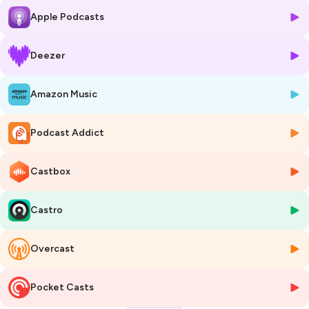
Apple Podcasts
Deezer
Amazon Music
Podcast Addict
Castbox
Castro
Overcast
Pocket Casts