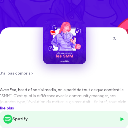
J’ai pas compris
Avec Eva, head of social media, on a parlé de tout ce que contient le
"SMM". C'est quoi la différence avec le community manager, ses
journées type, l'évolution du métier, si ça recrutait... fin bref, tout plein
de choses !
lire plus
Spotify
Hébergé par Ausha. Visitez
ausha.co/politique-de-confidentialite
pour plus d'informations.