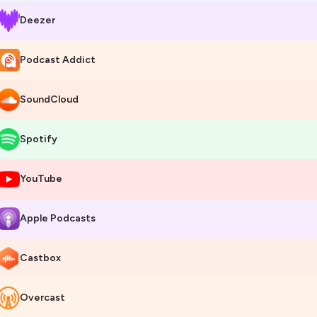
Deezer
Podcast Addict
SoundCloud
Spotify
YouTube
Apple Podcasts
Castbox
Overcast