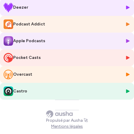
comment elle concilie
business et engagement
dans un secteur
Deezer
qu’elle n’aimait pas au départ.
Quelques références citées dans le podcast :
Podcast Addict
Le e-shop de WeDressFair
https://www.wedressfair.fr/accueil-femme
La page Linkedin de Marie Nguyen
https://www.linkedin.com/in/marie-
Apple Podcasts
nguyen-wedressfair/
Le livre recommandé par Marie :
Siècle bleu
de Jean-Pierre Goux
Le site internet de la marque Chou², qui fait des chouchous et
Pocket Casts
bananes upcyclés
https://chouaucarre.com/
L'entreprise Feat Coop, qui revalorise les stocks de tissus dormants
des marques et industriels
https://feat-coop.fr/
Overcast
L'épisode a été enregistré chez
JEM (joaillerie éthique)
face à un
Castro
auditoire, avec le soutien exceptionnel de la marque
Ligne Roset
et
comme pour tous les épisodes depuis le lancement de ce podcast,
celui de la holding familiale d'investissement lyonnaise
Evolem
.
Merci d'avoir écouté cet épisode !
Propulsé par Ausha 🚀
Mentions légales
🌟 Envie de distribuer des étoiles ?