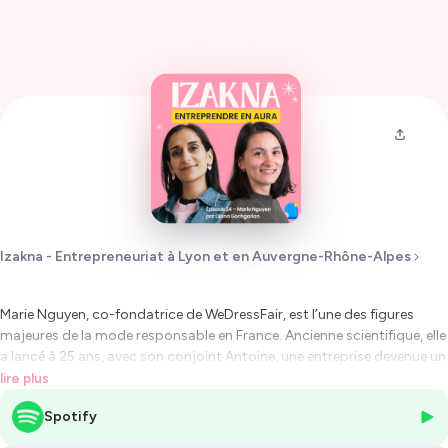
Izakna - Entrepreneuriat à Lyon et en Auvergne-Rhône-Alpes
Marie Nguyen, co-fondatrice de WeDressFair, est l’une des figures
majeures de la mode responsable en France. Ancienne scientifique, elle
a lancé à 25 ans, avec son conjoint Antoine, une entreprise devenue un
véritable tiers de confiance : boutiques à Lyon et Paris, classement des
lire plus
marques, passage dans les plus grands médias, et même
Spotify
participation à la rédaction de la loi anti fast fashion.
Dans cet épisode, elle raconte son parcours, ses convictions, et