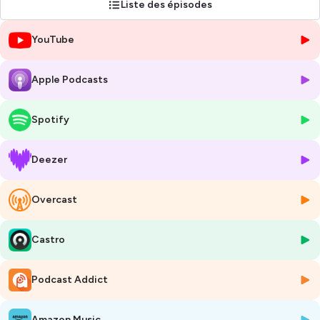
Liste des épisodes
Martin Gracineau - Habillage sonore et musical : Ludovic Finck
Assistante monteuse : Lola Perret - Création graphique : Jordan
YouTube
Gentes
Hébergé par Ausha. Visitez
ausha.co/politique-de-confidentialite
Apple Podcasts
pour plus d'informations.
Spotify
Deezer
Overcast
Castro
Podcast Addict
Amazon Music