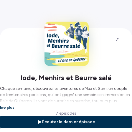
Iode, Menhirs et Beurre salé
Chaque semaine, découvrez les aventures de Max et Sam, un couple
de trentenaires parisiens, qui ont gagné une semaine en immersion en
Baie de Quiberon. Ils vont de surprise en surprise, toujours plus
enthousiastes à la découverte des multiples facettes de cette
lire plus
destination.
7 épisodes
Écouter le dernier épisode
Réalisation : Akken - Scénario : Laurence Giuliani - Comédien.ne.s :
Anne-Laure Chauvet et Jérémy Sanaghéal - Prises de sons et mixage :