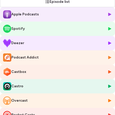
Episode list
economiche con uno sguardo prospettico.
Apple Podcasts
Spotify
Hosted on Ausha. See
ausha.co/privacy-policy
for more information.
Deezer
Podcast Addict
Castbox
Castro
Overcast
Pocket Casts