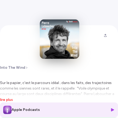
Into The Wind
Sur le papier, c'est le parcours idéal ; dans les faits, des trajectoires
comme les siennes sont rares, et il le rappelle : "
Voile olympique et
course au large sont deux disciplines différentes
". Pierre Leboucher a
longtemps été un pur produit du 470, qu’il a pratiqué pendant plus
lire plus
de dix ans avec Vincent Garos. Ensemble, ils remportent plusieurs
Apple Podcasts
titres de champion de France, des étapes de Coupe du monde, des
médailles européennes et mondiales, et décrochent leur sélection