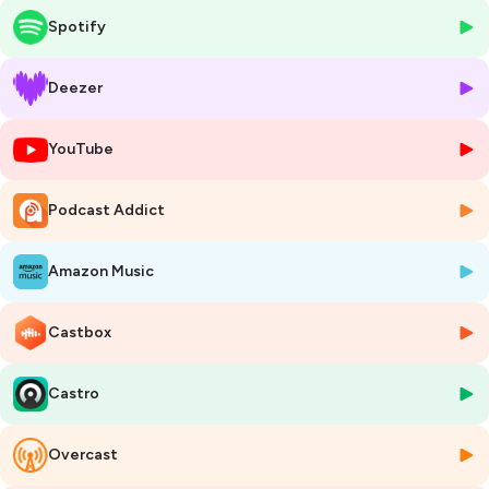
pour les Jeux olympiques de Londres en 2012. Ils y terminent à la 7e
Spotify
place, frustrés de ne pas avoir concrétisé leur potentiel, mais fiers du
chemin accompli.
Deezer
En 2016, Pierre Leboucher change de cap. Ingénieur au bureau
d'études d'AG+ Spars, il plaque tout et fait "
all in
" pour se consacrer à
YouTube
la course au large et entame une nouvelle vie de figariste, d’abord sur
ses fonds propres, puis sous les couleurs de Guyot Environnement
pendant quatre saisons. Dans cette discipline exigeante, il se forge
Podcast Addict
une solide réputation, jusqu’à remporter une étape de la Solitaire du
Figaro en 2021 et signer plusieurs tops 10 au général.
Amazon Music
Depuis, le Nantais explore tous les supports : Figaro, Class40, Ocean
Fifty, Ultim. Équipier aussi discret qu'efficace, il enchaîne les
Castbox
embarquements, avec Fabien Delahaye sur le circuit Class40 cette
année, mais aussi avec Thomas Coville sur
Sodebo Ultim 3
, avec qui il
a tenté le Trophée Jules Verne à l’hiver 2024-2025.
Castro
Dans cet épisode, il raconte sans détour la vie d’un marin embarqué
sur les projets des autres, souvent dans l’incertitude, toujours avec
Overcast
l’envie de progresser. Il partage aussi son envie de retrouver un projet