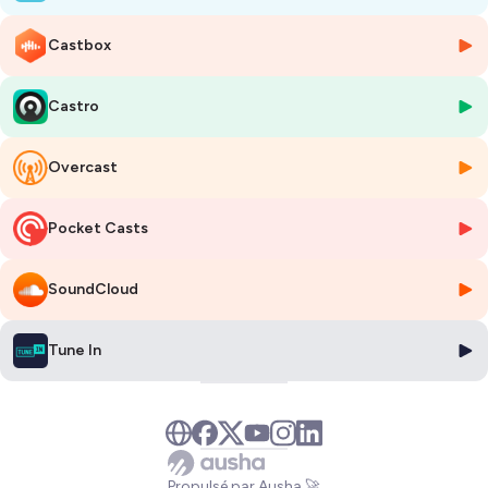
Il suit le skipper kiwi et vit sa première Volvo Ocean Race avec l’équipe
Castbox
Amer Sports. Cette course autour du monde deviendra son fil rouge,
de Brasil 1 en 2005-2006 à Ericsson Racing Team en 2008-2009,
puis avec Groupama Sailing Team sur la victoire de Franck Cammas
Castro
en 2011-2012. Au total, il compte huit participations, toujours dans
des fonctions d' "operations manager", un job stratégique sur ces
évènements itinérants sur cinq continents.
Overcast
Hervé Le Quilliec goûte aussi à la Coupe de l'America toujours chez
Pocket Casts
Groupama Team France aux Bermudes et Luna Rossa en Nouvelle-
Zélande, mettant aussi son expertise au service de projets comme
Energy Observer Art Explora, le catamaran-musée imaginé par
SoundCloud
Frédéric Jousset, qu’il accompagne dans ses escales
méditerranéennes. Partout, le même savoir-faire : trouver les sites,
organiser les flux, sécuriser les opérations.
Tune In
A 62 ans, il vient de boucler The Ocean Race Europe et prépare
activement son neuvième tour du monde, avec The Ocean Race 2027.
Une épreuve devenue, au fil de sa longue carrière, un "style de vie".
Diffusé le 19 septembre 2025
Propulsé par Ausha 🚀