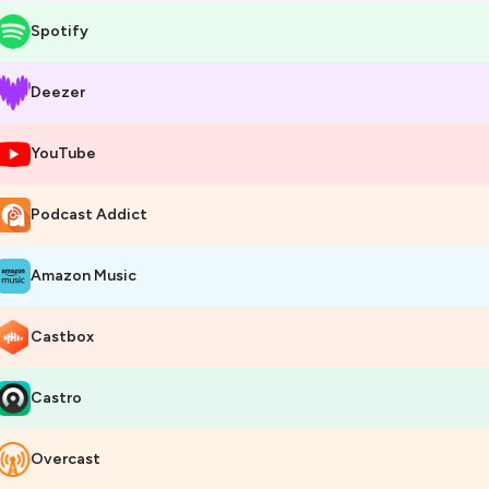
Spotify
Deezer
YouTube
Podcast Addict
Amazon Music
Castbox
Castro
Overcast