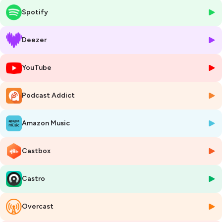
Un "top gun", donc. Et pourtant, quand le Vannetais raconte son
Spotify
parcours, il évoque d'abord le plaisir de naviguer avec les copains, une
bande de potes pour beaucoup rencontrés à la Cataschool de
Larmor-Baden - du fun, mais des résultats.
Deezer
Fils de planchiste de haut niveau, c'est par le Laser qu'il va entrer pour
YouTube
de bon dans le jeu de la régate, jusqu'à intégrer le pôle France de Brest,
mais une blessure aux deux chevilles va mettre un terme à ses
ambitions à la sangle de rappel. Il bifurque alors vers le J80 avec
Podcast Addict
bonheur - champion d'Europe en 2014 - avant de se lancer en Diam
24 et de gagner le Tour Voile à deux reprises en 2016 et 2018.
Amazon Music
Entre-temps, il a été repéré par Thomas Coville qui va en faire son
performeur ; le large l'attire, mais les ambitions olympiques de ses
Castbox
années Laser le titillent encore fortement. Alors quand son sponsor
Lorina lui propose un projet en Multi50, il hésite. Il appelle sa mère, qui
lui rappelle ses rêves de médailles - ce sera non.
Castro
Quelques semaines plus tard le voilà lancé dans une campagne pour
Tokyo 2020 avec Manon Audient en Nacra 17, une opération
Overcast
commando, où le duo, formé 18 mois plus tôt, chipe la sélection aux