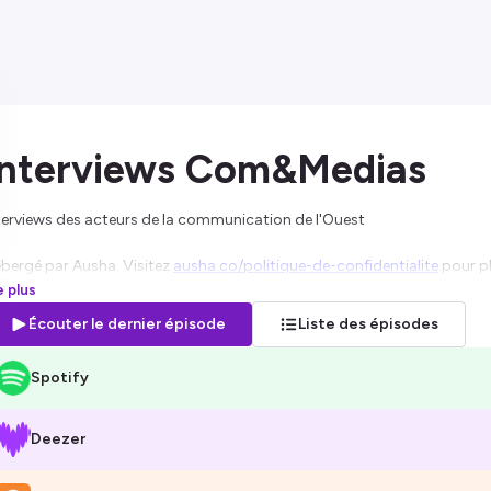
Interviews Com&Medias
terviews des acteurs de la communication de l'Ouest
bergé par Ausha. Visitez
ausha.co/politique-de-confidentialite
pour pl
re plus
Écouter le dernier épisode
Liste des épisodes
Spotify
Deezer