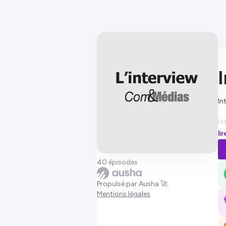
In
Hé
li
40 épisodes
Propulsé par Ausha 🚀
Mentions légales