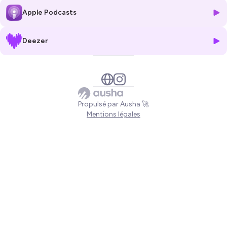
caviste : qui ose réellement aujourd’hui ? Où se crée la notoriété de
Apple Podcasts
nos vignerons ? Comment exister ? Comment se placer ?
Pour cette table-ronde, c’est Sophie Ilbert vigneronne au domaine
Deezer
Combel-la-Serre et Romuald Cardon, agent de vignerons parisien qui
ont pris le micro ! Ils vous donnent tour à tour leurs conseils sur
comment trouver un agent et les erreurs à ne pas commettre
lorsqu’on débute.
Dans cet épisode, on s’est aussi posé la question de savoir si la
Propulsé par Ausha 🚀
situation est réellement plus difficile aujourd’hui, commercialement
Mentions légales
parlant, qu’elle ne l’était il y a quelques années…
Un épisode franchement pas de côté, mais au cœur de questions qui
nous animent au quotidien avec nos clients, à l’atelier ! Si l’on ne devait
retenir que 3 conseils ? Faites-vous confiance, déplacez-vous et
prenez le temps de la réflexion ✨ On ne vous en dit pas plus… belle
écoute à vous !
Hébergé par Ausha. Visitez
ausha.co/politique-de-confidentialite
pour plus d'informations.