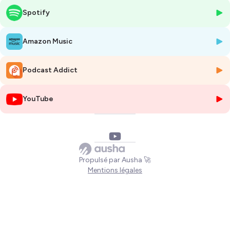
➡️ Pour aller plus loin, participer à notre formation :
adopter le bon ton
Spotify
avce le 4 colors
ℹ️
Elise
Amazon Music
Hébergé par Ausha. Visitez
ausha.co/politique-de-confidentialite
pour plus d'informations.
Podcast Addict
YouTube
Propulsé par Ausha 🚀
Mentions légales