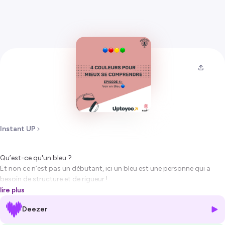
Instant UP
Qu’est-ce qu'un bleu ?
Et non ce n’est pas un débutant, ici un bleu est une personne qui a
besoin de structure et de rigueur !
Vous aimez les processus ?
lire plus
Alors, vous êtes au bon endroit !
Deezer
Découvrez les points fort d’être bleu.
🎧 Écoutez ce podcast sur le 4 colors 🔴🔵🟡🟢